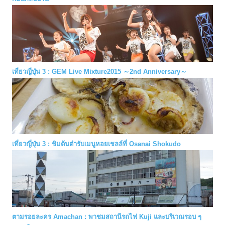
เที่ยวญี่ปุ่น 3 : GEM Live Mixture2015 ～2nd Anniversary～
เที่ยวญี่ปุ่น 3 : ชิมต้นตำรับเมนูหอยเชลล์ที่ Osanai Shokudo
ตามรอยละคร Amachan : พาชมสถานีรถไฟ Kuji และบริเวณรอบ ๆ