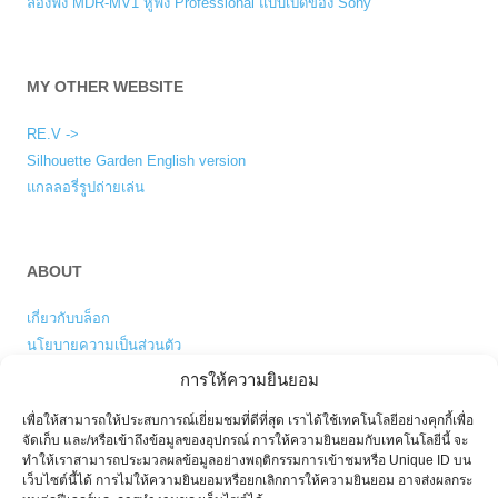
ลองฟัง MDR-MV1 หูฟัง Professional แบบเปิดของ Sony
MY OTHER WEBSITE
RE.V ->
Silhouette Garden English version
แกลลอรี่รูปถ่ายเล่น
ABOUT
เกี่ยวกับบล็อก
นโยบายความเป็นส่วนตัว
การให้ความยินยอม
เพื่อให้สามารถให้ประสบการณ์เยี่ยมชมที่ดีที่สุด เราได้ใช้เทคโนโลยีอย่างคุกกี้เพื่อ
ENGLISH VERSION
จัดเก็บ และ/หรือเข้าถึงข้อมูลของอุปกรณ์ การให้ความยินยอมกับเทคโนโลยีนี้ จะ
ทำให้เราสามารถประมวลผลข้อมูลอย่างพฤติกรรมการเข้าชมหรือ Unique ID บน
My blog is also available in
English
.
เว็บไซต์นี้ได้ การไม่ให้ความยินยอมหรือยกเลิกการให้ความยินยอม อาจส่งผลกระ