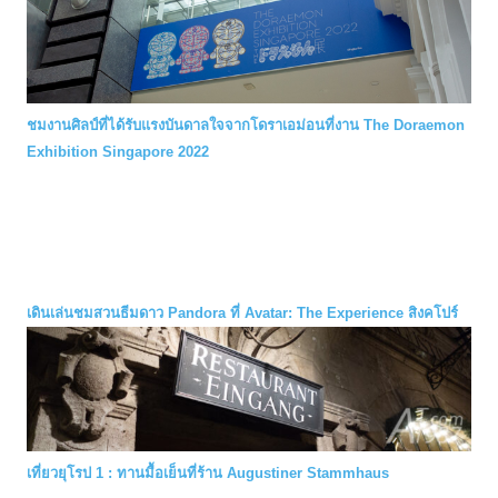
ชมงานศิลป์ที่ได้รับแรงบันดาลใจจากโดราเอม่อนที่งาน The Doraemon
Exhibition Singapore 2022
เดินเล่นชมสวนธีมดาว Pandora ที่ Avatar: The Experience สิงคโปร์
เที่ยวยุโรป 1 : ทานมื้อเย็นที่ร้าน Augustiner Stammhaus