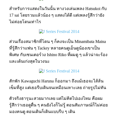
สำหรับการแสดงในวันนั้น ทางวงเล่นเพลง Hatsukoi กับ
17 sai โดยรวมแล้วน้อง ๆ แสดงได้ดี แต่เพลงรู้สึกว่ายัง
ไม่ค่อยโดนเท่าไร
ส่วนเรื่องสมาชิกที่โดน ๆ ก็คงจะเป็น Minamibata Maina
ที่รู้สึกว่าแฟน ๆ Tackey หลายคนดูเอ็นดูน้องเขาเป็น
พิเศษ กับเซนเตอร์วง Ishino Riko ที่ผมดู ๆ แล้วน่าจะร้อง
และเต้นเก่งสุดในวงนะ
สักพัก Kawaguchi Haruna ก็ออกมา ถึงแม้เธอจะไส้ส้น
เข็มที่สูง แต่เธอรีบเดินจนเหมือนเหาะเลย ถ่ายรูปไม่ทัน
ตัวจริงฮารุนะสวยมากเลย แต่ไม่คิดไปเองไหม คือผม
รู้สึกว่าเธอดูตื่น ๆ คนยังไงก็ไม่รู้ ตอนสัมภาษณ์ก็ไม่ค่อย
มองคนดู ตอนเดินก็เดินแบบรีบ ๆ เดิน