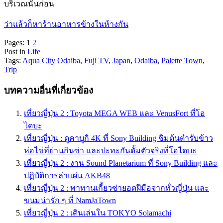
บริเวณนั้นก่อน
ว่าแล้วก็หาร้านอาหารข้างในห้างกัน
Pages:
1
2
Post in
Life
Tags:
Aqua City Odaiba
,
Fuji TV
,
Japan
,
Odaiba
,
Palette Town
,
Trip
บทความอื่นที่เกี่ยวข้อง
เที่ยวญี่ปุ่น 2 : Toyota MEGA WEB และ VenusFort ที่โอ
ไดบะ
เที่ยวญี่ปุ่น : ดูคาบูกิ 4K ที่ Sony Building ชิมต้นตำรับข้าว
ห่อไข่ที่ย่านกินซ่า และปะทะกันดั้มตัวจริงที่โอไดบะ
เที่ยวญี่ปุ่น 2 : งาน Sound Planetarium ที่ Sony Building และ
ปฏิบัติการล่าแผ่น AKB48
เที่ยวญี่ปุ่น 2 : พาทานเกี้ยวซ่ายอดฝีมือจากทั่วญี่ปุ่น และ
ขนมน่ารัก ๆ ที่ NamJaTown
เที่ยวญี่ปุ่น 2 : เดินเล่นใน TOKYO Solamachi