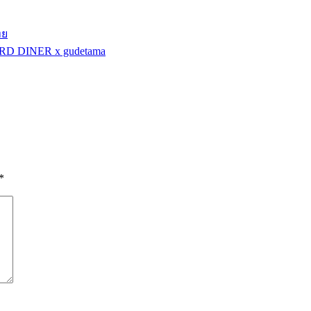
ทย
GUARD DINER x gudetama
*