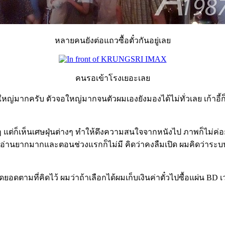
หลายคนยังต่อแถวซื้อตั๋วกันอยู่เลย
คนรอเข้าโรงเยอะเลย
้ใหญ่มากครับ ตัวจอใหญ่มากจนตัวผมเองยังมองได้ไม่ทั่วเลย เก้าอี
 แต่ก็เห็นเศษฝุ่นต่างๆ ทำให้ดึงความสนใจจากหนังไป ภาพก็ไม่ค
่านยากมากและตอนช่วงแรกก็ไม่มี คิดว่าคงลืมเปิด ผมคิดว่า
ตามที่คิดไว้ ผมว่าถ้าเลือกได้ผมเก็บเงินค่าตั๋วไปซื้อแผ่น BD เว