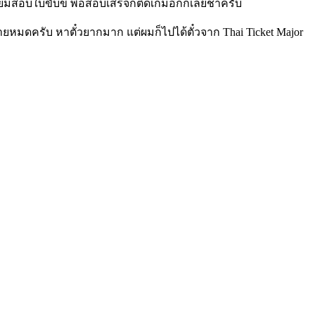
ียมสอบใบขับขี่ พอสอบเสร็จก็ติดเกมอีกก็เลยช้าครับ
ขายหมดครับ หาตั๋วยากมาก แต่ผมก็ไปได้ตั๋วจาก Thai Ticket Major