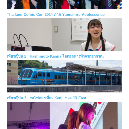
Thailand Comic Con 2014 ภาค Yumemiru Adolescence
เที่ยวญี่ปุ่น 2 : Hashimoto Kanna ไอดอลนางฟ้าจากฮากาตะ
เที่ยวญี่ปุ่น 3 : รถไฟท่องเที่ยว Kenji ของ JR East