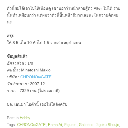
ตัวนี้ผมได้เอาไปให้เพื่อนดู เขาบอกว่าหน้าสวยสู้ตัว Alter ไม่ได้ ราย
นั้นทำเหมือนกว่า แต่ผมว่าตัวนี้ปั้นหน้าดีมากเลยนะในความคิดผม
นะ
สรุป
ให้ 8.5 เต็ม 10 หักไป 1.5 จากสาเหตุข้างบน
ข้อมูลสินค้า
อัตราส่วน
: 1/8
คนปั้น
: Minetoshi Makio
บริษัท
:
CHRONO∞GATE
วันจำหน่าย :
2007.12
ราคา
: 7329 เยน (ไม่รวมภาษี)
ปล. เอนม่า ไอตัวนี้ เธอไม่ใส่ลิงครับ
Post in
Hobby
Tags:
CHRONO∞GATE
,
Enma Ai
,
Figures
,
Galleries
,
Jigoku Shoujo
,