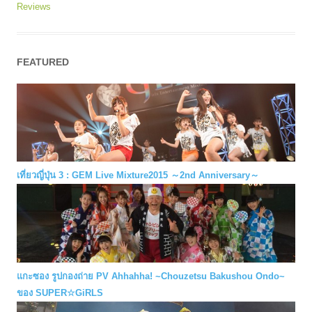
Reviews
FEATURED
เที่ยวญี่ปุ่น 3 : GEM Live Mixture2015 ～2nd Anniversary～
แกะซอง รูปกองถ่าย PV Ahhahha! ~Chouzetsu Bakushou Ondo~
ของ SUPER☆GiRLS