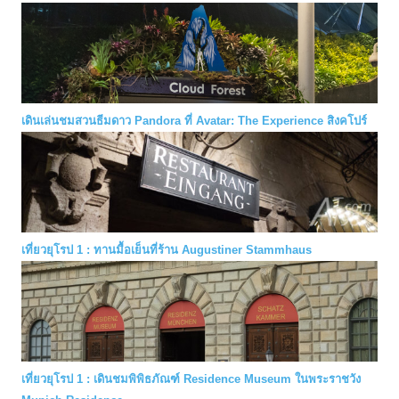
เดินเล่นชมสวนธีมดาว Pandora ที่ Avatar: The Experience สิงคโปร์
เที่ยวยุโรป 1 : ทานมื้อเย็นที่ร้าน Augustiner Stammhaus
เที่ยวยุโรป 1 : เดินชมพิพิธภัณฑ์ Residence Museum ในพระราชวัง