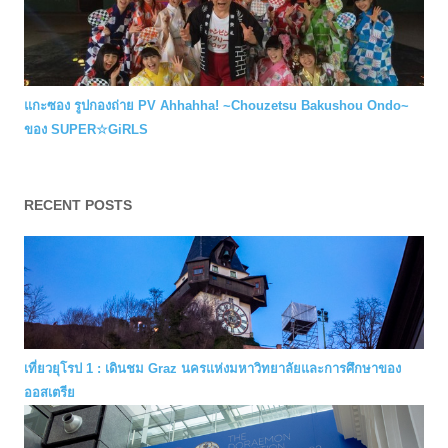
แกะซอง รูปกองถ่าย PV Ahhahha! ~Chouzetsu Bakushou Ondo~
ของ SUPER☆GiRLS
RECENT POSTS
เที่ยวยุโรป 1 : เดินชม Graz นครแห่งมหาวิทยาลัยและการศึกษาของ
ออสเตรีย