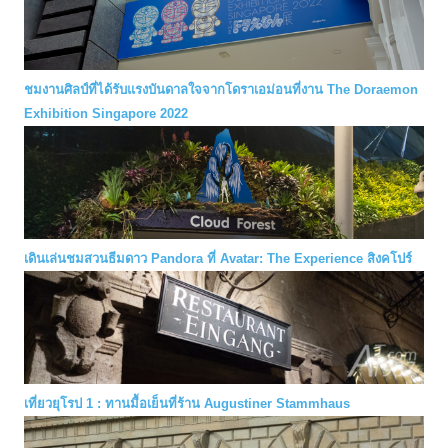
ชมงานศิลป์ที่ได้รับแรงบันดาลใจจากโดราเอม่อนที่งาน The Doraemon
Exhibition Singapore 2022
เดินเล่นชมสวนธีมดาว Pandora ที่ Avatar: The Experience สิงคโปร์
เที่ยวยุโรป 1 : ทานมื้อเย็นที่ร้าน Augustiner Stammhaus