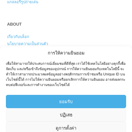
แกลลอรี่รูปถ่ายเล่น
ABOUT
เกี่ยวกับบล็อก
นโยบายความเป็นส่วนตัว
การให้ความยินยอม
เพื่อให้สามารถให้ประสบการณ์เยี่ยมชมที่ดีที่สุด เราได้ใช้เทคโนโลยีอย่างคุกกี้เพื่อ
ENGLISH VERSION
จัดเก็บ และ/หรือเข้าถึงข้อมูลของอุปกรณ์ การให้ความยินยอมกับเทคโนโลยีนี้ จะ
ทำให้เราสามารถประมวลผลข้อมูลอย่างพฤติกรรมการเข้าชมหรือ Unique ID บน
My blog is also available in
English
.
เว็บไซต์นี้ได้ การไม่ให้ความยินยอมหรือยกเลิกการให้ความยินยอม อาจส่งผลกระ
ทบต่อฟีเจอร์และการทำงานของเว็บไซต์ได้
ยอมรับ
ปฏิเสธ
© since 2006 Apirak T. All Rights Reserved.
Third party works and names are the legal property (copyright and/or
ดูการตั้งค่า
trademark) of their respective owner(s) where said companies' or