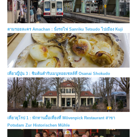
ตามรอยละคร Amachan : นั่งรถไฟ Sanriku Tetsudo ไปเมือง Kuji
เที่ยวญี่ปุ่น 3 : ชิมต้นตำรับเมนูหอยเชลล์ที่ Osanai Shokudo
เที่ยวยุโรป 1 : พักทานมื้อเที่ยงที่ Mövenpick Restaurant สาขา
Potsdam Zur Historischen Mühle