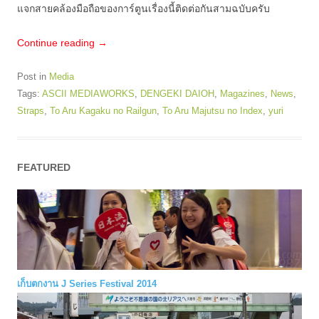
แจกสายคล้องมือถือของการ์ตูนเรื่องนี้ติดต่อกันสามฉบับครับ
Continue reading
→
Post in
Media
Tags:
ASCII MEDIAWORKS
,
DENGEKI DAIOH
,
Magazines
,
News
,
Straps
,
To Aru Kagaku no Railgun
,
To Aru Majutsu no Index
,
yuri
FEATURED
เก็บตกงาน J Series Festival 2014