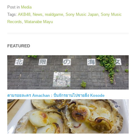
Post in
Media
Tags:
AKB48
,
News
,
realdgame
,
Sony Music Japan
,
Sony Music
Records
,
Watanabe Mayu
FEATURED
ตามรอยละคร Amachan : ปั่นจักรยานไปชายฝั่ง Kosode