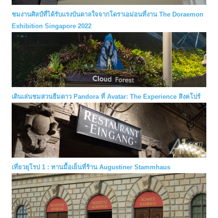
ชมงานศิลป์ที่ได้รับแรงบันดาลใจจากโดราเอม่อนที่งาน The Doraemon
Exhibition Singapore 2022
เดินเล่นชมสวนธีมดาว Pandora ที่ Avatar: The Experience สิงคโปร์
เที่ยวยุโรป 1 : ทานมื้อเย็นที่ร้าน Augustiner Stammhaus