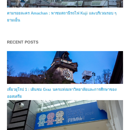
ตามรอยละคร Amachan : พาชมสถานีรถไฟ Kuji และบริเวณรอบ ๆ
ยามเย็น
RECENT POSTS
เที่ยวยุโรป 1 : เดินชม Graz นครแห่งมหาวิทยาลัยและการศึกษาของ
ออสเตรีย