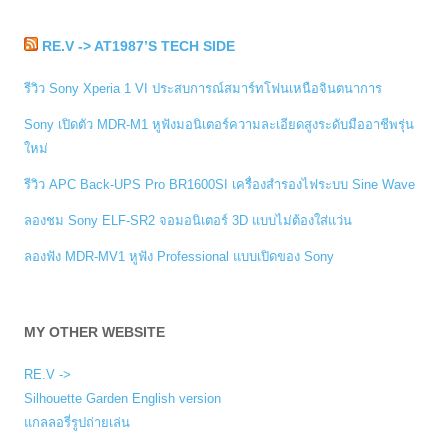
RE.V -> AT1987’S TECH SIDE
รีวิว Sony Xperia 1 VI ประสบการณ์สมาร์ทโฟนเหนือจินตนาการ
Sony เปิดตัว MDR-M1 หูฟังมอนิเตอร์ความละเอียดสูงระดับมืออาชีพรุ่น
ใหม่
รีวิว APC Back-UPS Pro BR1600SI เครื่องสำรองไฟระบบ Sine Wave
ลองชม Sony ELF-SR2 จอมอนิเตอร์ 3D แบบไม่ต้องใส่แว่น
ลองฟัง MDR-MV1 หูฟัง Professional แบบเปิดของ Sony
MY OTHER WEBSITE
RE.V ->
Silhouette Garden English version
แกลลอรี่รูปถ่ายเล่น