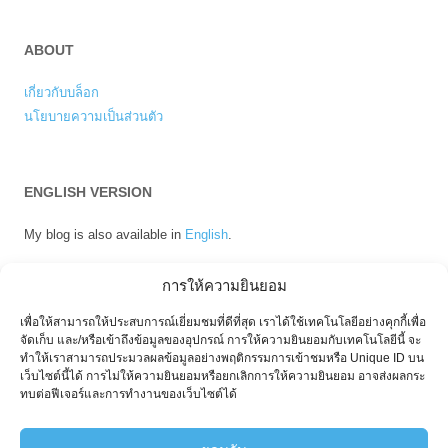
ABOUT
เกี่ยวกับบล็อก
นโยบายความเป็นส่วนตัว
ENGLISH VERSION
My blog is also available in
English
.
การให้ความยินยอม
เพื่อให้สามารถให้ประสบการณ์เยี่ยมชมที่ดีที่สุด เราได้ใช้เทคโนโลยีอย่างคุกกี้เพื่อ
จัดเก็บ และ/หรือเข้าถึงข้อมูลของอุปกรณ์ การให้ความยินยอมกับเทคโนโลยีนี้ จะ
© since 2006 Apirak T. All Rights Reserved.
ทำให้เราสามารถประมวลผลข้อมูลอย่างพฤติกรรมการเข้าชมหรือ Unique ID บน
เว็บไซต์นี้ได้ การไม่ให้ความยินยอมหรือยกเลิกการให้ความยินยอม อาจส่งผลกระ
Third party works and names are the legal property (copyright and/or
ทบต่อฟีเจอร์และการทำงานของเว็บไซต์ได้
trademark) of their respective owner(s) where said companies' or
individuals' rights apply.