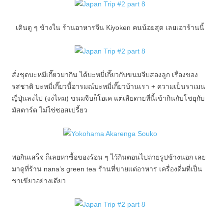
เดินดู ๆ ข้างใน ร้านอาหารจีน Kiyoken คนน้อยสุด เลยเอาร้านนี้
สั่งชุดบะหมีเกี๊ยวมากิน ได้บะหมี่เกี๊ยวกับขนมจีบสองลูก เรื่องของ
รสชาติ บะหมี่เกี๊ยวนี้อารมณ์บะหมี่เกี๊ยวบ้านเรา + ความเป็นราเมน
ญี่ปุ่นลงไป (งงไหม) ขนมจีบก็โอเค แต่เสียดายที่นี้เข้ากินกับโชยุกับ
มัสตาร์ด ไม่ใช่ซอสเปรี้ยว
พอกินเสร็จ ก็เลยหาซื้อของร้อน ๆ ไว้กินตอนไปถ่ายรูปข้างนอก เลย
มาดูที่ร้าน nana’s green tea ร้านที่ขายแต่อาหาร เครื่องดื่มที่เป็น
ชาเขียวอย่างเดียว