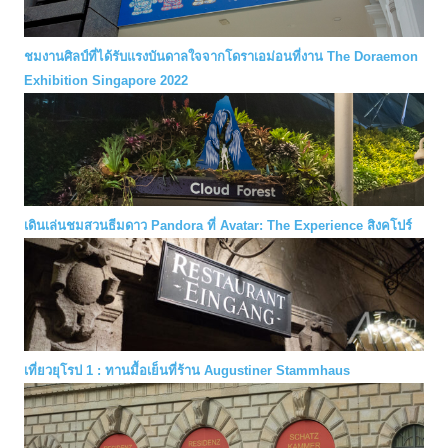
ชมงานศิลป์ที่ได้รับแรงบันดาลใจจากโดราเอม่อนที่งาน The Doraemon
Exhibition Singapore 2022
เดินเล่นชมสวนธีมดาว Pandora ที่ Avatar: The Experience สิงคโปร์
เที่ยวยุโรป 1 : ทานมื้อเย็นที่ร้าน Augustiner Stammhaus