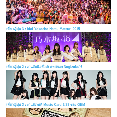
เที่ยวญี่ปุ่น 3 : Idol Yokocho Natsu Matsuri 2015
เที่ยวญี่ปุ่น 2 : งานจับมือทั่วประเทศของ Nogizaka46
เที่ยวญี่ปุ่น 3 : งานอีเวนท์ Music Card 6/28 ของ GEM